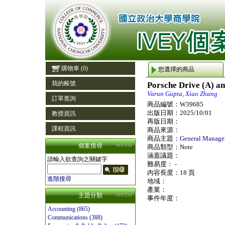
購物車
(0)
您選擇的商品
我的帳號
Porsche Drive (A) an
Varun Gupta, Xiao Zhang
訂單查詢
商品編號：
W39685
出版日期：
2025/10/01
教授資訊
再版日期：
課程資訊
商品來源：
商品主題：
General Manage
個案搜尋
商品類型：
Note
涵蓋議題：
請輸入欲查詢之關鍵字
難易度：
-
內容長度：
18 頁
進階搜尋
地域：
產業：
主題分類
事件年度：
Accounting (865)
Communications (388)