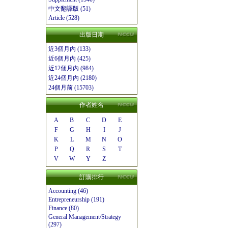
中文翻譯版 (51)
Article (528)
出版日期
近3個月內 (133)
近6個月內 (425)
近12個月內 (984)
近24個月內 (2180)
24個月前 (15703)
作者姓名
A
B
C
D
E
F
G
H
I
J
K
L
M
N
O
P
Q
R
S
T
V
W
Y
Z
訂購排行
Accounting (46)
Entrepreneurship (191)
Finance (80)
General Management/Strategy
(297)