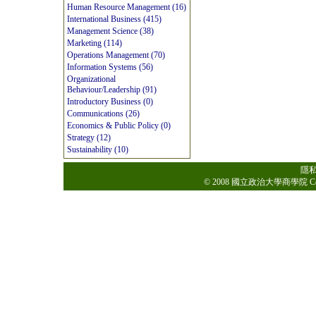
Human Resource Management (16)
International Business (415)
Management Science (38)
Marketing (114)
Operations Management (70)
Information Systems (56)
Organizational
Behaviour/Leadership (91)
Introductory Business (0)
Communications (26)
Economics & Public Policy (0)
Strategy (12)
Sustainability (10)
隱
© 2008 國立政治大學商學院 College o