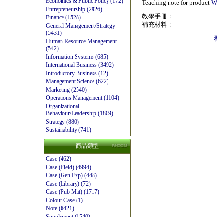
Economics & Public Policy (172)
Teaching note for product
W
Entrepreneurship (2926)
教學手冊：
Finance (1528)
補充材料：
General Management/Strategy
(5431)
Human Resource Management
(542)
Information Systems (685)
International Business (3492)
Introductory Business (12)
Management Science (622)
Marketing (2540)
Operations Management (1104)
Organizational
Behaviour/Leadership (1809)
Strategy (880)
Sustainability (741)
商品類型
Case (462)
Case (Field) (4994)
Case (Gen Exp) (448)
Case (Library) (72)
Case (Pub Mat) (1717)
Colour Case (1)
Note (6421)
Supplement (1540)