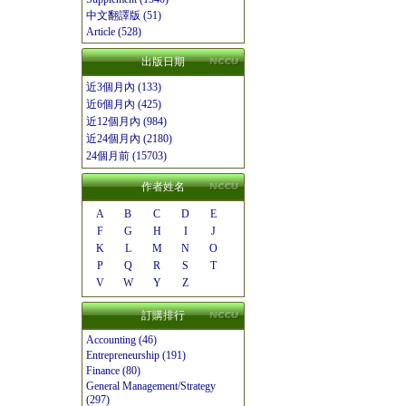
中文翻譯版 (51)
Article (528)
出版日期
近3個月內 (133)
近6個月內 (425)
近12個月內 (984)
近24個月內 (2180)
24個月前 (15703)
作者姓名
A
B
C
D
E
F
G
H
I
J
K
L
M
N
O
P
Q
R
S
T
V
W
Y
Z
訂購排行
Accounting (46)
Entrepreneurship (191)
Finance (80)
General Management/Strategy
(297)