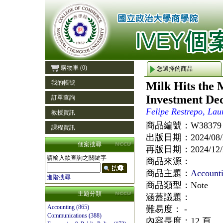
購物車
(0)
您選擇的商品
我的帳號
Milk Hits the M
Investment Dec
訂單查詢
Felipe Restrepo, La
教授資訊
商品編號：
W38379
課程資訊
出版日期：
2024/08
個案搜尋
再版日期：
2024/12
請輸入欲查詢之關鍵字
商品來源：
商品主題：
Account
進階搜尋
商品類型：
Note
主題分類
涵蓋議題：
Accounting (865)
難易度：
-
Communications (388)
內容長度：
12 頁