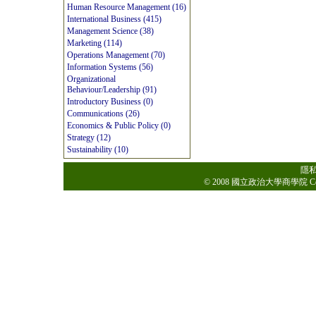
Human Resource Management (16)
International Business (415)
Management Science (38)
Marketing (114)
Operations Management (70)
Information Systems (56)
Organizational
Behaviour/Leadership (91)
Introductory Business (0)
Communications (26)
Economics & Public Policy (0)
Strategy (12)
Sustainability (10)
隱
© 2008 國立政治大學商學院 College o