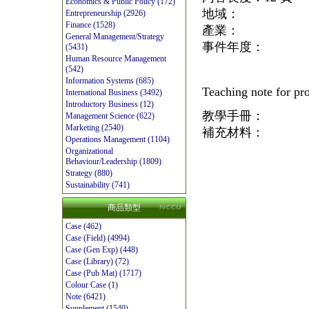
Economics & Public Policy (172)
地域：
Entrepreneurship (2926)
Finance (1528)
產業：
General Management/Strategy
事件年度：
(5431)
Human Resource Management
(542)
Information Systems (685)
Teaching note for p
International Business (3492)
Introductory Business (12)
教學手冊：
Management Science (622)
Marketing (2540)
補充材料：
Operations Management (1104)
Organizational
Behaviour/Leadership (1809)
Strategy (880)
Sustainability (741)
商品類型
Case (462)
Case (Field) (4994)
Case (Gen Exp) (448)
Case (Library) (72)
Case (Pub Mat) (1717)
Colour Case (1)
Note (6421)
Supplement (1540)